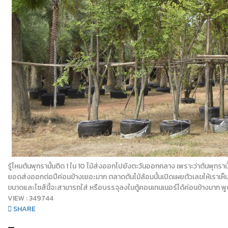
รู้ไหมต้นพุทรานั้นติด 1 ใน 10 ไม้ส่งออกไปยังตะวันออกกลาง เพราะว่าต้นพุทราน
ยอดส่งออกต่อปีค่อนข้างเยอะมาก ตลาดต้นไม้ล้อมนั้นเปิดเผยตัวเลขให้เราเห็นได
ขนาดและไซส์นี้จะสามารถใส่ หรือบรรจุลงในตู้คอนเทนเนอร์ได้ค่อนข้างมาก พูด
VIEW :
349744
SHARE