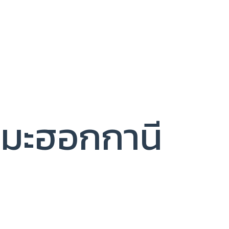
มะฮอกกานี