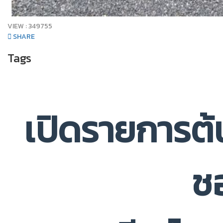
VIEW :
349755
SHARE
Tags
เปิดรายการต้
ช