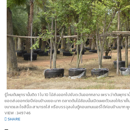
รู้ไหมต้นพุทรานั้นติด 1 ใน 10 ไม้ส่งออกไปยังตะวันออกกลาง เพราะว่าต้นพุทราน
ยอดส่งออกต่อปีค่อนข้างเยอะมาก ตลาดต้นไม้ล้อมนั้นเปิดเผยตัวเลขให้เราเห็นได
ขนาดและไซส์นี้จะสามารถใส่ หรือบรรจุลงในตู้คอนเทนเนอร์ได้ค่อนข้างมาก พูด
VIEW :
349746
SHARE