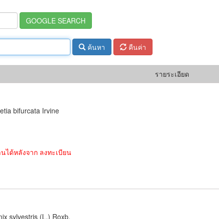
ค้นหา
คืนค่า
รายระเอียด
tia bifurcata Irvine
านได้หลังจาก ลงทะเบียน
ix sylvestris (L.) Roxb.