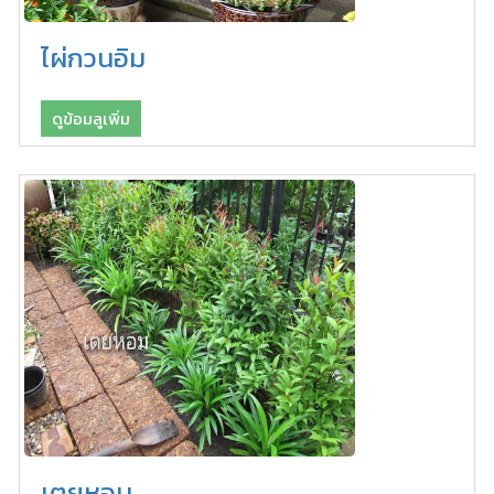
ไผ่กวนอิม
ดูข้อมลูเพิ่ม
เตยหอม