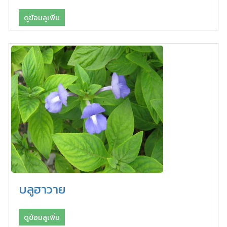
ดูข้อมลูเพิ่ม
บลูฮาวาย
ดูข้อมลูเพิ่ม