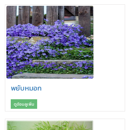
พยับหมอก
ดูข้อมลูเพิ่ม