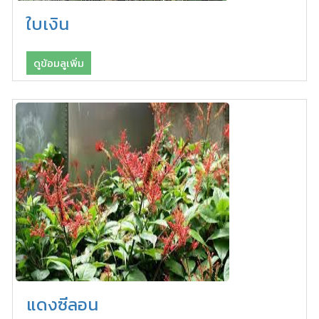
ใบเงิน
ดูข้อมลูเพิ่ม
แดงซีลอน