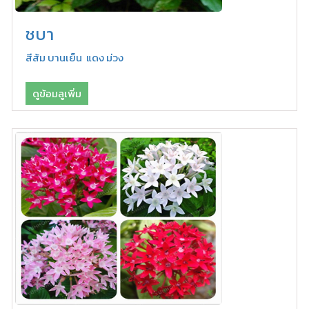
ชบา
สีส้ม บานเย็น แดง ม่วง
ดูข้อมลูเพิ่ม