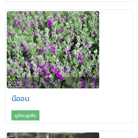
นีออน
ดูข้อมลูเพิ่ม