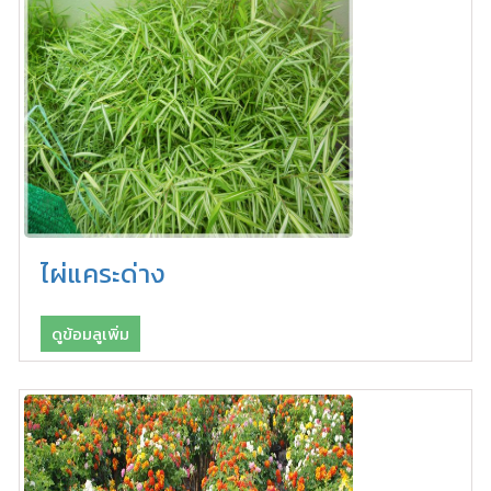
ไผ่แคระด่าง
ดูข้อมลูเพิ่ม