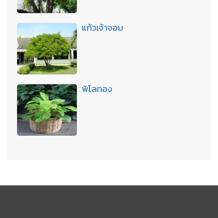
แก้วเจ้าจอม
พิโลทอง